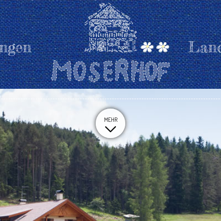
ngen
Land
MEHR